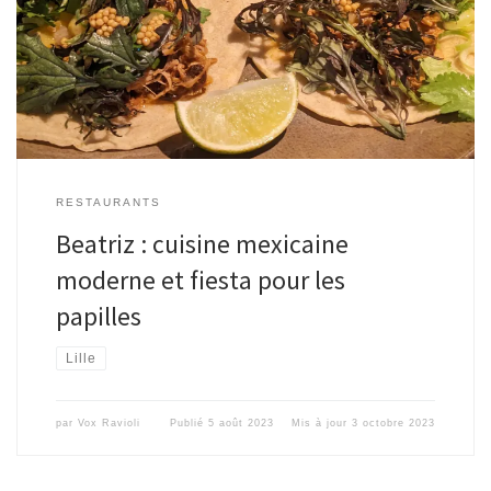
RESTAURANTS
Beatriz : cuisine mexicaine
moderne et fiesta pour les
papilles
Lille
par
Vox Ravioli
Publié
5 août 2023
Mis à jour
3 octobre 2023