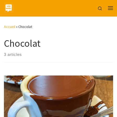
Skip to content
Search
Me
Accueil
»
Chocolat
Chocolat
3 articles