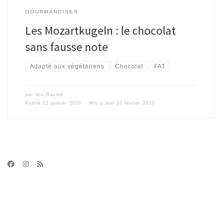
GOURMANDISES
Les Mozartkugeln : le chocolat
sans fausse note
Adapté aux végétariens
Chocolat
FAT
par
Vox Ravioli
Publié
12 janvier 2020
Mis à jour
10 février 2020