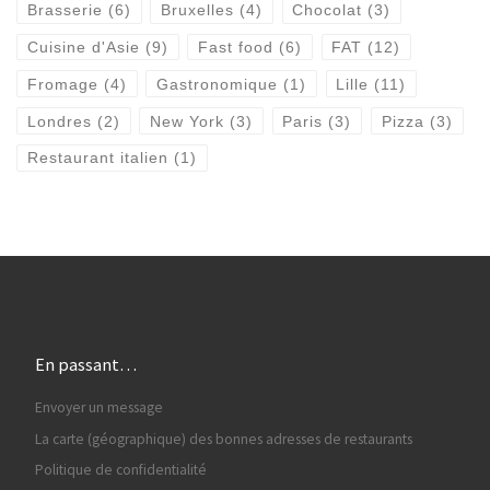
Brasserie
(6)
Bruxelles
(4)
Chocolat
(3)
Cuisine d'Asie
(9)
Fast food
(6)
FAT
(12)
Fromage
(4)
Gastronomique
(1)
Lille
(11)
Londres
(2)
New York
(3)
Paris
(3)
Pizza
(3)
Restaurant italien
(1)
En passant…
Envoyer un message
La carte (géographique) des bonnes adresses de restaurants
Politique de confidentialité