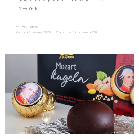
New York
par
Vox Ravioli
Publié
20 janvier 2020
Mis à jour
19 janvier 2020