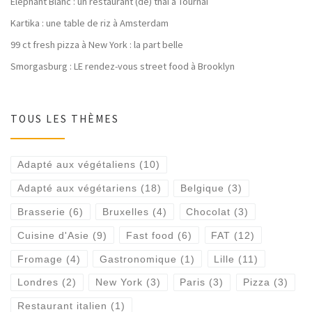
Éléphant Blanc : un restaurant (de) thaï à Tournai
Kartika : une table de riz à Amsterdam
99 ct fresh pizza à New York : la part belle
Smorgasburg : LE rendez-vous street food à Brooklyn
TOUS LES THÈMES
Adapté aux végétaliens
(10)
Adapté aux végétariens
(18)
Belgique
(3)
Brasserie
(6)
Bruxelles
(4)
Chocolat
(3)
Cuisine d'Asie
(9)
Fast food
(6)
FAT
(12)
Fromage
(4)
Gastronomique
(1)
Lille
(11)
Londres
(2)
New York
(3)
Paris
(3)
Pizza
(3)
Restaurant italien
(1)