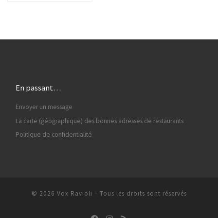
En passant…
Envoyer un message
La carte (géographique) des bonnes adresses de restaurants
Politique de confidentialité
© 2026
Vox Ravioli
–
Tous les droits sont réservés