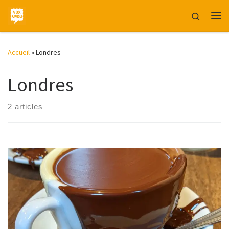
Skip to content
Search
Me
Accueil
»
Londres
Londres
2 articles