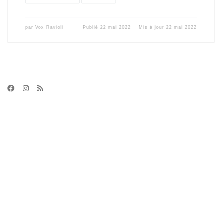
par
Vox Ravioli
Publié
22 mai 2022
Mis à jour
22 mai 2022