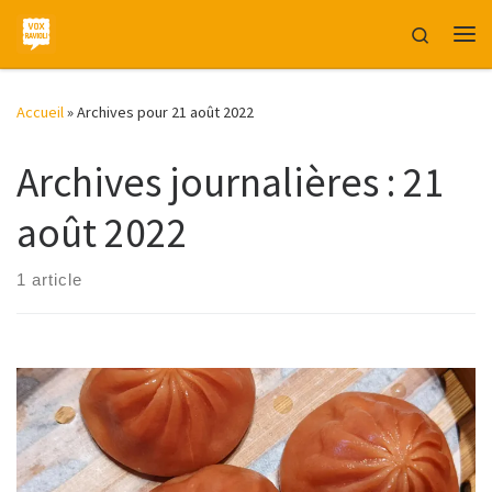
Skip to content
Search
Me
Accueil
»
Archives pour 21 août 2022
Archives journalières :
21
août 2022
1 article